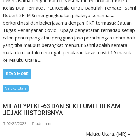
bekerjasama dengan Kantor Kesehatan Pelabuhan ( KKP )
Kelas Dua Ternate . PLt Kepala UPBU Babullah Ternate : Sahril
Robert SE .M.Si mengungkapkan pihaknya senantiasa
berkordinasi dan bekerjasama dengan KKP termasuk Satuan
Tugas Penanganan Covid . Upaya pengetatan terhadap setiap
calon penumpang atau pengguna jasa perhubungan udara baik
yang tiba maupun berangkat menurut Sahril adalah semata
mata demi untuk mencegah penularan kasus covid 19 masuk
ke Maluku Utara .…
READ MORE
Maluku Utara
MILAD YPI KE-63 DAN SEKELUMIT REKAM
JEJAK HISTORISNYA
02/22/2022
adminmr
Maluku Utara, (MR) –