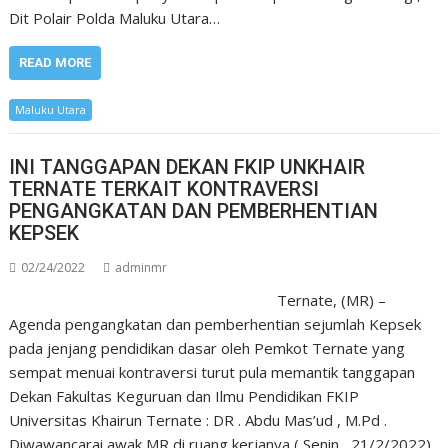
Dit Polair Polda Maluku Utara…
READ MORE
Maluku Utara
INI TANGGAPAN DEKAN FKIP UNKHAIR
TERNATE TERKAIT KONTRAVERSI
PENGANGKATAN DAN PEMBERHENTIAN
KEPSEK
02/24/2022
adminmr
Ternate, (MR) –
Agenda pengangkatan dan pemberhentian sejumlah Kepsek
pada jenjang pendidikan dasar oleh Pemkot Ternate yang
sempat menuai kontraversi turut pula memantik tanggapan
Dekan Fakultas Keguruan dan Ilmu Pendidikan FKIP
Universitas Khairun Ternate : DR . Abdu Mas’ud , M.Pd .
Diwawancarai awak MR di ruang kerjanya ( Senin , 21/2/2022)