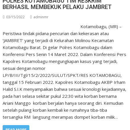
POLRES KOTAMOBAGU TIM RESKRIM
BERHASIL MEMBEKUK PELAKU JAMBRET
03/15/2022
adminmr
Kotamobagu, (MR) –
Peristiwa tindak pidana pencurian dan kekerasan atau
‘JAMBRET’ yang terjadi di Kelurahan Molinou Kecamatan
Kotamobagu Barat. Di gelar Polres Kotamobagu dalam
Konferensi Pers Senin 14 Maret 2022. Dalam Konferensi Pers
Kapolres Kotamobagu mengungkapan kasus yang terjadi,
sesuai dengan nomor
LP/B/III/Tgl/15/2/2022/SULUT/SPKT/RES KOTAMOBAGU,
tanggal 15 Februari 2022. Kapolres Kotamobagu AKBP Irham
Halid S.I.K menyampaikan bahwa sesuai kronologi kejadiannya,
pada hari selasa sekitar pukul 22:30 wita korban bernama
Ariani Manggo korban berjalan hanya seorang diri. Kemudian
setelah pulang korban kembali ke rumahnya tiba-tiba
tersangka RM langsung merampas dompet korban milik…
READ MORE