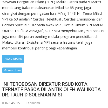
Yayasan Perguruan Islam ( YPI ) Maluku Utara pada 5 Maret
mendatang bakal melaksanakan Milad ke 63 yang juga
dirangkai dengan peringatan Isra Mi’raj 1443 H . Tema Milad
YPI ke 63 adalah ” Cerdas Itelektual , Cerdas Emonsional dan
Cerdas Spritual ” . Kepada awak MR , Ketua Umum YPI Maluku
Utara : Taufik .A Assagaf , S.TP.MM menyebutkan , YPI saat ini
juga memiliki peran penting melalui program pendidikan di
Maluku Utara . Eksistensi YPI secara historis telah juga
memberi kontribusi penting bagi kepentingan…
READ MORE
Maluku Utara
INI TEROBOSAN DIREKTUR RSUD KOTA
TERNATE PASCA DILANTIK OLEH WALIKOTA
DR. TAUHID SOLEMAN M.SI
02/14/2022
adminmr