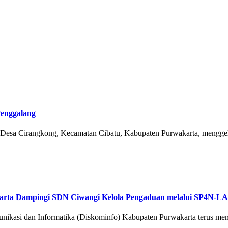
Penggalang
a Cirangkong, Kecamatan Cibatu, Kabupaten Purwakarta, menggela
akarta Dampingi SDN Ciwangi Kelola Pengaduan melalui SP4N-
si dan Informatika (Diskominfo) Kabupaten Purwakarta terus mempe