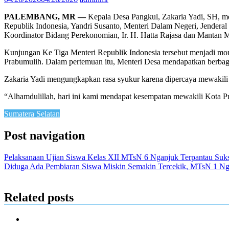
PALEMBANG, MR —
Kepala Desa Pangkul, Zakaria Yadi, SH, m
Republik Indonesia, Yandri Susanto, Menteri Dalam Negeri, Jenderal 
Koordinator Bidang Perekonomian, Ir. H. Hatta Rajasa dan Mantan Me
Kunjungan Ke Tiga Menteri Republik Indonesia tersebut menjadi mom
Prabumulih. Dalam pertemuan itu, Menteri Desa mendapatkan berbaga
Zakaria Yadi mengungkapkan rasa syukur karena dipercaya mewakili P
“Alhamdulillah, hari ini kami mendapat kesempatan mewakili Kota Pr
Sumatera Selatan
Post navigation
Pelaksanaan Ujian Siswa Kelas XII MTsN 6 Nganjuk Terpantau Sukse
Diduga Ada Pembiaran Siswa Miskin Semakin Tercekik, MTsN 1 Ng
Related posts