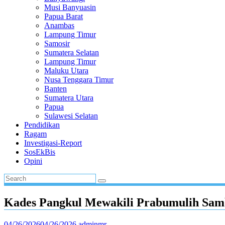
Musi Banyuasin
Papua Barat
Anambas
Lampung Timur
Samosir
Sumatera Selatan
Lampung Timur
Maluku Utara
Nusa Tenggara Timur
Banten
Sumatera Utara
Papua
Sulawesi Selatan
Pendidikan
Ragam
Investigasi-Report
SosEkBis
Opini
Kades Pangkul Mewakili Prabumulih Samb
04/26/2026
04/26/2026
adminmr