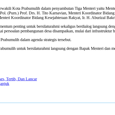
ewakili Kota Prabumulih dalam penyambutan Tiga Menteri yaitu Mente
Pol. (Purn.) Prof. Drs. H. Tito Karnavian, Menteri Koordinator Bidang
nteri Koordinator Bidang Kesejahteraan Rakyat, Ir. H. Aburizal Bakr
entum penting untuk bersilaturahmi sekaligus berdialog langsung den
i persoalan pembangunan desa disampaikan, mulai dari infrastruktur 
rabumulih dalam agenda strategis tersebut.
abumulih untuk bersilaturahmi langsung dengan Bapak Menteri dan men
s, Tertib, Dan Lancar
anjuk