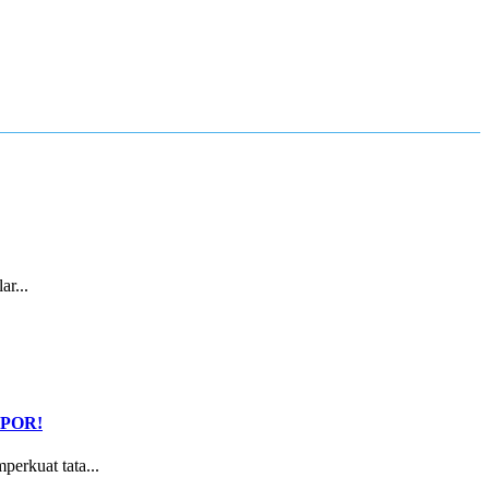
r...
LAPOR!
rkuat tata...