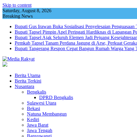
Skip to content
Saturday, August 8, 2026
Breaking News
Bupati Gus Irawan Buka Sosialisasi Penyelesaian Penguasaa
Bupati Tapsel Pimpin Apel Peringati Hardiknas di Lapangan P
Bupati Tapsel Ajak Seluruh Elemen Jadi Pejuang Kesejahtera
Pemkab Tapsel Tanam Perdana Jagung di Arse, Perkuat Geraka
Bupati Tangerang Respon Cepat Bangun Rumah Warga Yang T
Berita Utama
Berita Terkini
Nusantara
Bengkalis
DPRD Bengkalis
Sulawesi Utara
Bekasi
Natuna Membangun
Kediri
Jawa Barat
Jawa Tengah
Banyuwangi