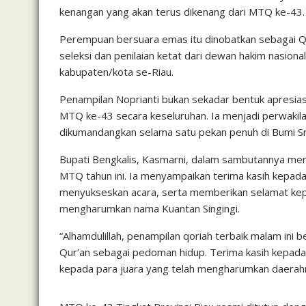
kenangan yang akan terus dikenang dari MTQ ke-43.
Perempuan bersuara emas itu dinobatkan sebagai Q
seleksi dan penilaian ketat dari dewan hakim nasional
kabupaten/kota se-Riau.
Penampilan Noprianti bukan sekadar bentuk apresiasi
MTQ ke-43 secara keseluruhan. Ia menjadi perwakila
dikumandangkan selama satu pekan penuh di Bumi Sri
Bupati Bengkalis, Kasmarni, dalam sambutannya me
MTQ tahun ini. Ia menyampaikan terima kasih kepada 
menyukseskan acara, serta memberikan selamat kepa
mengharumkan nama Kuantan Singingi.
“Alhamdulillah, penampilan qoriah terbaik malam i
Qur’an sebagai pedoman hidup. Terima kasih kepada 
kepada para juara yang telah mengharumkan daerahn