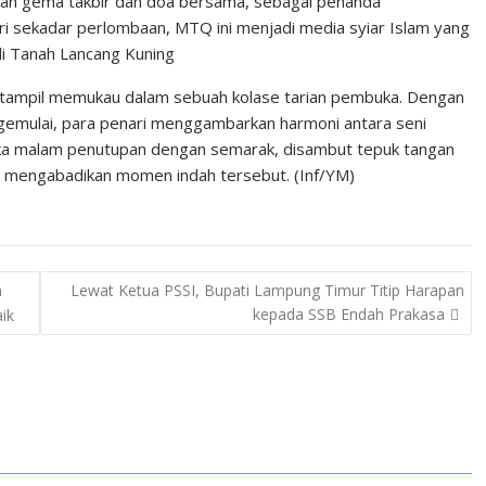
gan gema takbir dan doa bersama, sebagai penanda
ari sekadar perlombaan, MTQ ini menjadi media syiar Islam yang
i Tanah Lancang Kuning
i tampil memukau dalam sebuah kolase tarian pembuka. Dengan
gemulai, para penari menggambarkan harmoni antara seni
embuka malam penutupan dengan semarak, disambut tepuk tangan
n mengabadikan momen indah tersebut. (Inf/YM)
h
Lewat Ketua PSSI, Bupati Lampung Timur Titip Harapan
kepada SSB Endah Prakasa
ik