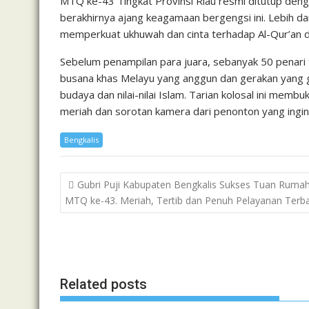
MTQ ke-43 Tingkat Provinsi Riau resmi ditutup den
berakhirnya ajang keagamaan bergengsi ini. Lebih d
memperkuat ukhuwah dan cinta terhadap Al-Qur’an d
Sebelum penampilan para juara, sebanyak 50 penar
busana khas Melayu yang anggun dan gerakan yang 
budaya dan nilai-nilai Islam. Tarian kolosal ini m
meriah dan sorotan kamera dari penonton yang ingi
Bengkalis
Post
Gubri Puji Kabupaten Bengkalis Sukses Tuan Ruma
navigation
MTQ ke-43. Meriah, Tertib dan Penuh Pelayanan Terba
Related posts