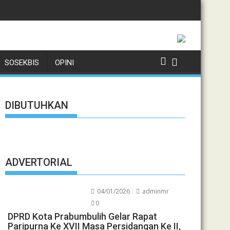
ERTANIAN MENDUKUNG PROGRAM KETAHANAN PANGAN
edulian, Tiga Kepala Desa di Kecamatan Cibatu Gotong Royong
Bupati Tangerang Perkuat Sinerg
SOSEKBIS
OPINI
DIBUTUHKAN
ADVERTORIAL
04/01/2026
adminmr
0
DPRD Kota Prabumbulih Gelar Rapat
Paripurna Ke XVII Masa Persidangan Ke II,