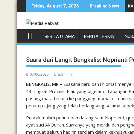
Skip
D Hole, dan Sipirok Keluhkan Musim Tanam Terancam
POLSEK LOLAYAN SENERGI TNI-POLRI WASPADA KARHUTLA SAAT
KAPOLSEK L
Friday, August 7, 2026
Breaking News
to
content
BERITA UTAMA
BERITA TERKINI
NUS
Suara dari Langit Bengkalis: Noprianti
07/06/2025
adminmr
BENGKALIS, MR –
Suasana haru dan khidmat menyeli
43 Tingkat Provinsi Riau yang digelar di Lapangan Pa
pasang mata tertuju ke panggung utama, di mana sa
penutup ajang yang telah berlangsung selama sepek
Puncak malam penutupan datang saat Noprianti, qor
ayat suci Al-Qur’an. Suaranya yang merdu dan pengh
membuat seluruh hadirin terdiam dalam kekhusyuka