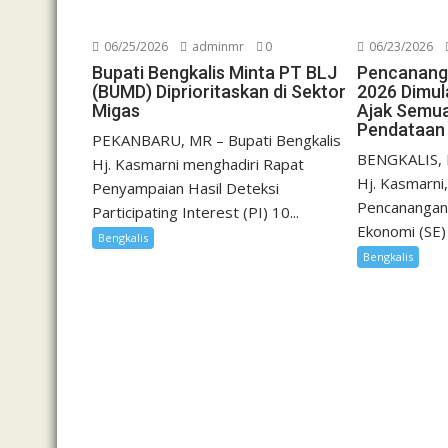
06/25/2026
adminmr
0
06/23/2026
Bupati Bengkalis Minta PT BLJ
Pencanang
(BUMD) Diprioritaskan di Sektor
2026 Dimul
Migas
Ajak Semua
Pendataan
PEKANBARU, MR – Bupati Bengkalis
BENGKALIS, M
Hj. Kasmarni menghadiri Rapat
Hj. Kasmarni
Penyampaian Hasil Deteksi
Pencanangan
Participating Interest (PI) 10...
Ekonomi (SE) 
Bengkalis
Bengkalis