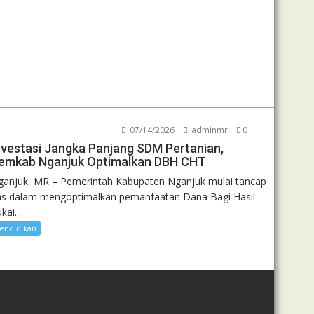
07/14/2026
adminmr
0
nvestasi Jangka Panjang SDM Pertanian,
emkab Nganjuk Optimalkan DBH CHT
ganjuk, MR – Pemerintah Kabupaten Nganjuk mulai tancap
as dalam mengoptimalkan pemanfaatan Dana Bagi Hasil
kai...
endidikan