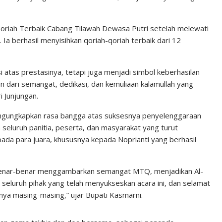
oriah Terbaik Cabang Tilawah Dewasa Putri setelah melewati
. Ia berhasil menyisihkan qoriah-qoriah terbaik dari 12
 atas prestasinya, tetapi juga menjadi simbol keberhasilan
n dari semangat, dedikasi, dan kemuliaan kalamullah yang
 Junjungan.
ngungkapkan rasa bangga atas suksesnya penyelenggaraan
seluruh panitia, peserta, dan masyarakat yang turut
da para juara, khususnya kepada Noprianti yang berhasil
ni benar-benar menggambarkan semangat MTQ, menjadikan Al-
seluruh pihak yang telah menyukseskan acara ini, dan selamat
ya masing-masing,” ujar Bupati Kasmarni.