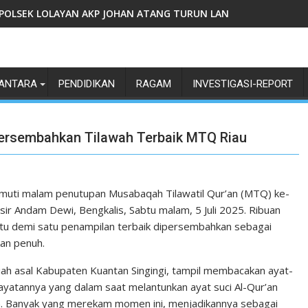
 MUSIM KEMARAU
OLAYAN AKP JOHAN ATANG TURUN LANGSUNG SURVEI LAHAN P
Wujud Sinergi dan Kep
ANTARA
PENDIDIKAN
RAGAM
INVESTIGASI-REPORT
 Persembahkan Tilawah Terbaik MTQ Riau
muti malam penutupan Musabaqah Tilawatil Qur’an (MTQ) ke-
sir Andam Dewi, Bengkalis, Sabtu malam, 5 Juli 2025. Ribuan
tu demi satu penampilan terbaik dipersembahkan sebagai
an penuh.
iah asal Kabupaten Kuantan Singingi, tampil membacakan ayat-
ayatannya yang dalam saat melantunkan ayat suci Al-Qur’an
n. Banyak yang merekam momen ini, menjadikannya sebagai