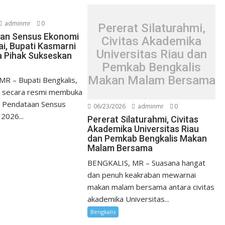
adminmr
0
Pererat Silaturahmi,
an Sensus Ekonomi
Civitas Akademika
ai, Bupati Kasmarni
Universitas Riau dan
 Pihak Sukseskan
Pemkab Bengkalis
Makan Malam Bersama
R – Bupati Bengkalis,
, secara resmi membuka
 Pendataan Sensus
06/23/2026
adminmr
0
2026...
Pererat Silaturahmi, Civitas
Akademika Universitas Riau
dan Pemkab Bengkalis Makan
Malam Bersama
BENGKALIS, MR – Suasana hangat
dan penuh keakraban mewarnai
makan malam bersama antara civitas
akademika Universitas...
Bengkalis