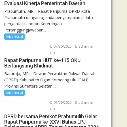
Evaluasi Kinerja Pemerintah Daerah
Prabumulih, MR – Rapat Paripurna DPRD Kota
Prabumulih dengan agenda penyampaian pidato
pengantar Laporan Keterangan
Pertanggungjawaban...
Advertorial
07/30/2025
adminmr
0
Rapat Paripurna HUT ke-115 OKU
Berlangsung Khidmat
Baturaja, MR – Dewan Perwakilan Rakyat Daerah
(DPRD) Kabupaten Ogan Komering Ulu (OKU)
Provinsi Sumatera Selatan,...
Advertorial
07/29/2025
adminmr
0
DPRD bersama Pemkot Prabumulih Gelar
Rapat Paripurna ke-XXVI Bahas LPJ