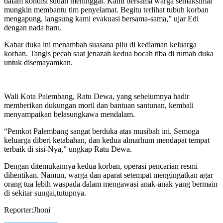
dalam kondisi sudah meninggal. Kami bersama warga semaksimal
mungkin membantu tim penyelamat. Begitu terlihat tubuh korban
mengapung, langsung kami evakuasi bersama-sama,” ujar Edi
dengan nada haru.
Kabar duka ini menambah suasana pilu di kediaman keluarga
korban. Tangis pecah saat jenazah kedua bocah tiba di rumah duka
untuk disemayamkan.
Wali Kota Palembang, Ratu Dewa, yang sebelumnya hadir
memberikan dukungan moril dan bantuan santunan, kembali
menyampaikan belasungkawa mendalam.
“Pemkot Palembang sangat berduka atas musibah ini. Semoga
keluarga diberi ketabahan, dan kedua almarhum mendapat tempat
terbaik di sisi-Nya,” ungkap Ratu Dewa.
Dengan ditemukannya kedua korban, operasi pencarian resmi
dihentikan. Namun, warga dan aparat setempat mengingatkan agar
orang tua lebih waspada dalam mengawasi anak-anak yang bermain
di sekitar sungai,tutupnya.
Reporter:Jhoni