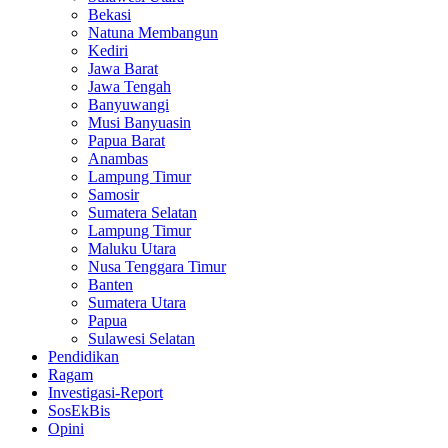
Bekasi
Natuna Membangun
Kediri
Jawa Barat
Jawa Tengah
Banyuwangi
Musi Banyuasin
Papua Barat
Anambas
Lampung Timur
Samosir
Sumatera Selatan
Lampung Timur
Maluku Utara
Nusa Tenggara Timur
Banten
Sumatera Utara
Papua
Sulawesi Selatan
Pendidikan
Ragam
Investigasi-Report
SosEkBis
Opini