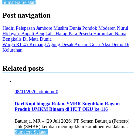
Sumatera Selatan
Post navigation
Hadiri Pelepasan Jambore Muslim Dunia Pondok Moderen Nurul
Hidayah, Bupati Bengkalis Harap Para Peserta Harumkan Nama
Bengkalis Di Mata Dunia
Warga RT 45 Kemang Agung Desak Ancam Gelar Aksi Demo Di
Kelurahan
Related posts
08/01/2026
adminmr
0
Dari Kopi hingga Rotan, SMBR Suguhkan Ragam
Produk UMKM Binaan di HUT OKU ke-116
Baturaja, MR – (29 Juli 2026) PT Semen Baturaja (Persero)
Tbk (SMBR) kembali menunjukkan komitmennya dalam...
Sumatera Selatan