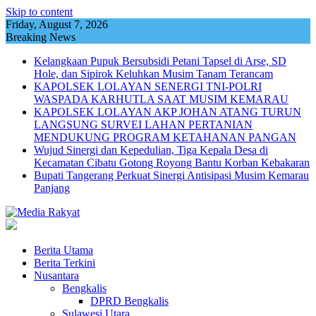
Skip to content
Friday, August 7, 2026
Breaking News
Kelangkaan Pupuk Bersubsidi Petani Tapsel di Arse, SD
Hole, dan Sipirok Keluhkan Musim Tanam Terancam
KAPOLSEK LOLAYAN SENERGI TNI-POLRI
WASPADA KARHUTLA SAAT MUSIM KEMARAU
KAPOLSEK LOLAYAN AKP JOHAN ATANG TURUN
LANGSUNG SURVEI LAHAN PERTANIAN
MENDUKUNG PROGRAM KETAHANAN PANGAN
Wujud Sinergi dan Kepedulian, Tiga Kepala Desa di
Kecamatan Cibatu Gotong Royong Bantu Korban Kebakaran
Bupati Tangerang Perkuat Sinergi Antisipasi Musim Kemarau
Panjang
Berita Utama
Berita Terkini
Nusantara
Bengkalis
DPRD Bengkalis
Sulawesi Utara