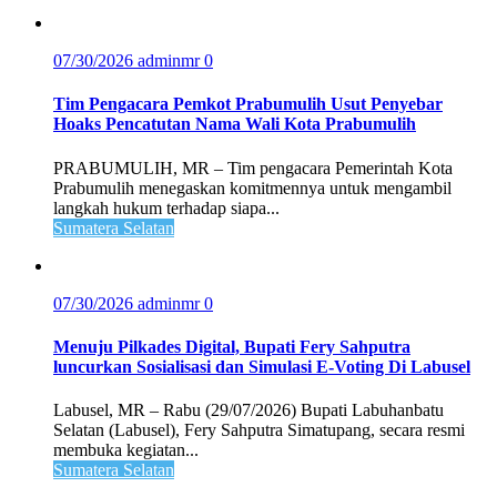
07/30/2026
adminmr
0
Tim Pengacara Pemkot Prabumulih Usut Penyebar
Hoaks Pencatutan Nama Wali Kota Prabumulih
PRABUMULIH, MR – Tim pengacara Pemerintah Kota
Prabumulih menegaskan komitmennya untuk mengambil
langkah hukum terhadap siapa...
Sumatera Selatan
07/30/2026
adminmr
0
Menuju Pilkades Digital, Bupati Fery Sahputra
luncurkan Sosialisasi dan Simulasi E-Voting Di Labusel
Labusel, MR – Rabu (29/07/2026) Bupati Labuhanbatu
Selatan (Labusel), Fery Sahputra Simatupang, secara resmi
membuka kegiatan...
Sumatera Selatan