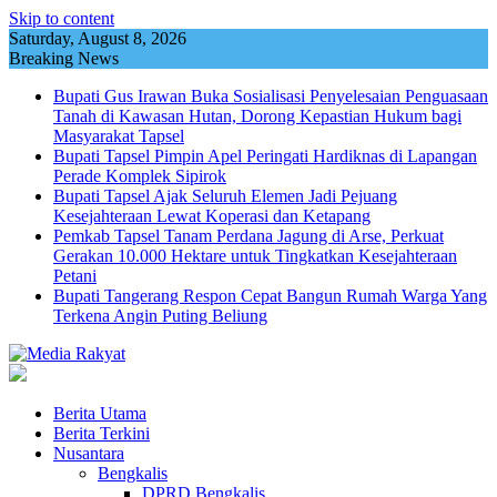
Skip to content
Saturday, August 8, 2026
Breaking News
Bupati Gus Irawan Buka Sosialisasi Penyelesaian Penguasaan
Tanah di Kawasan Hutan, Dorong Kepastian Hukum bagi
Masyarakat Tapsel
Bupati Tapsel Pimpin Apel Peringati Hardiknas di Lapangan
Perade Komplek Sipirok
Bupati Tapsel Ajak Seluruh Elemen Jadi Pejuang
Kesejahteraan Lewat Koperasi dan Ketapang
Pemkab Tapsel Tanam Perdana Jagung di Arse, Perkuat
Gerakan 10.000 Hektare untuk Tingkatkan Kesejahteraan
Petani
Bupati Tangerang Respon Cepat Bangun Rumah Warga Yang
Terkena Angin Puting Beliung
Berita Utama
Berita Terkini
Nusantara
Bengkalis
DPRD Bengkalis