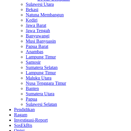
Sulawesi Utara
Bekasi
Natuna Membangun
Kediri
Jawa Barat
Jawa Tengah
Banyuwangi
Musi Banyuasin
Papua Barat
Anambas
Lampung Timur
Samosir
Sumatera Selatan
Lampung Timur
Maluku Utara
Nusa Tenggara Timur
Banten
Sumatera Utara
Papua
Sulawesi Selatan
Pendidikan
Ragam
Investigasi-Report
SosEkBis
Opini