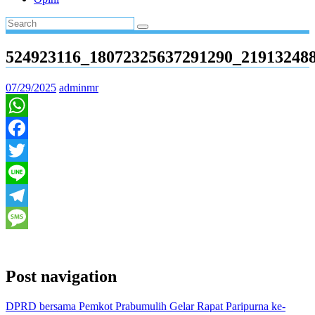
524923116_18072325637291290_21913248
07/29/2025
adminmr
WhatsApp
Facebook
Twitter
Line
Telegram
Message
Post navigation
DPRD bersama Pemkot Prabumulih Gelar Rapat Paripurna ke-