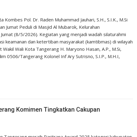
ombes Pol. Dr. Raden Muhammad Jauhari, S.H., S.I.K., M.Si
an Jumat Peduli di Masjid Al Mubarok, Kelurahan
umat (8/5/2026). Kegiatan yang menjadi wadah silaturahmi
uasi keamanan dan ketertiban masyarakat (kamtibmas) di wilayah
t Wakil Wali Kota Tangerang H. Maryono Hasan, A.P., M.Si,
im 0506/Tangerang Kolonel Inf Ary Sutrisno, S.I.P., M.H.I,
ngerang Komimen Tingkatkan Cakupan
 Tangerang meraih Paritrana Award 2025 kategori kabupaten