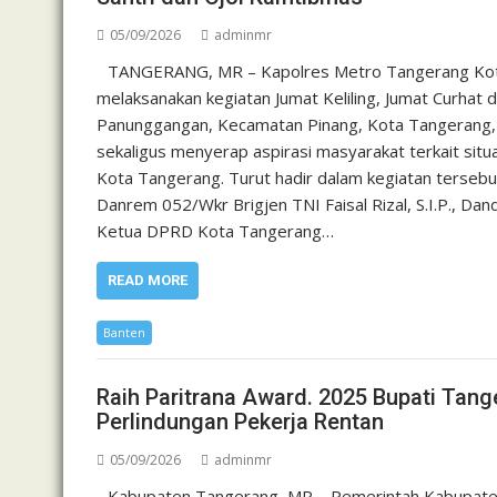
05/09/2026
adminmr
TANGERANG, MR – Kapolres Metro Tangerang Kota K
melaksanakan kegiatan Jumat Keliling, Jumat Curhat d
Panunggangan, Kecamatan Pinang, Kota Tangerang, J
sekaligus menyerap aspirasi masyarakat terkait sit
Kota Tangerang. Turut hadir dalam kegiatan tersebu
Danrem 052/Wkr Brigjen TNI Faisal Rizal, S.I.P., Dand
Ketua DPRD Kota Tangerang…
READ MORE
Banten
Raih Paritrana Award. 2025 Bupati Ta
Perlindungan Pekerja Rentan
05/09/2026
adminmr
Kabupaten Tangerang, MR – Pemerintah Kabupaten