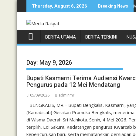
Skip
sa di Kecamatan Cibatu Gotong Royong Bantu Korban Kebakaran
Bupati Tangerang Perkuat Sinergi Antisipasi Musim Kema
APAR
Thursday, August 6, 2026
Breaking News
to
content
BERITA UTAMA
BERITA TERKINI
NUS
Day:
May 9, 2026
Bupati Kasmarni Terima Audiensi Kwarc
Pengurus pada 12 Mei Mendatang
05/09/2026
adminmr
BENGKALIS, MR – Bupati Bengkalis, Kasmarni, yan
(Kamabicab) Gerakan Pramuka Bengkalis, menerima a
di Wisma Daerah Sri Mahkota. Senin, 4 Mei 2026. Pe
terpilih, Edi Sakura. Kedatangan pengurus Kwarcab b
kepengurusan baru serta mematangkan persiapan pel