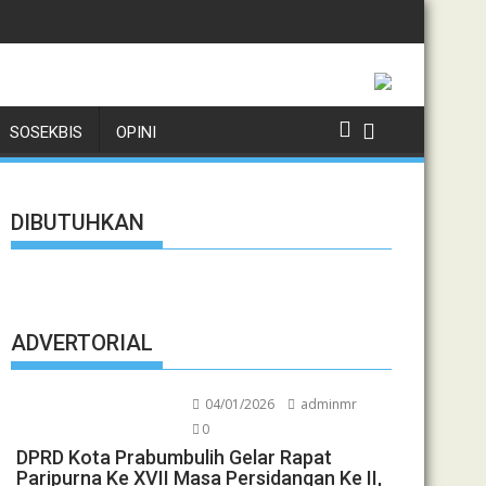
R HUKUM PENINDAKAN MEGA KORUPSI PERTAMBANGAN BERSAMA K
BAGU GELAR APEL PASUKAN KESIAPSIAGAAN TANGGAP BENCANA
PETI TANOYAN SEGERA DI
SOSEKBIS
OPINI
DIBUTUHKAN
ADVERTORIAL
04/01/2026
adminmr
0
DPRD Kota Prabumbulih Gelar Rapat
Paripurna Ke XVII Masa Persidangan Ke II,