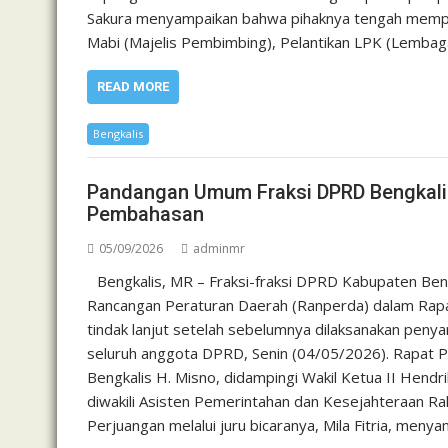
Sakura menyampaikan bahwa pihaknya tengah mempers
Mabi (Majelis Pembimbing), Pelantikan LPK (Lembag
READ MORE
Bengkalis
Pandangan Umum Fraksi DPRD Bengkalis,
Pembahasan
05/09/2026
adminmr
Bengkalis, MR – Fraksi-fraksi DPRD Kabupaten B
Rancangan Peraturan Daerah (Ranperda) dalam Rapa
tindak lanjut setelah sebelumnya dilaksanakan penyam
seluruh anggota DPRD, Senin (04/05/2026). Rapat P
Bengkalis H. Misno, didampingi Wakil Ketua II Hendri
diwakili Asisten Pemerintahan dan Kesejahteraan Ra
Perjuangan melalui juru bicaranya, Mila Fitria, men