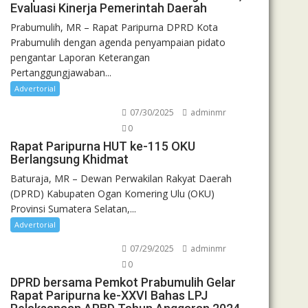
Evaluasi Kinerja Pemerintah Daerah
Prabumulih, MR – Rapat Paripurna DPRD Kota
Prabumulih dengan agenda penyampaian pidato
pengantar Laporan Keterangan
Pertanggungjawaban...
Advertorial
07/30/2025
adminmr
0
Rapat Paripurna HUT ke-115 OKU
Berlangsung Khidmat
Baturaja, MR – Dewan Perwakilan Rakyat Daerah
(DPRD) Kabupaten Ogan Komering Ulu (OKU)
Provinsi Sumatera Selatan,...
Advertorial
07/29/2025
adminmr
0
DPRD bersama Pemkot Prabumulih Gelar
Rapat Paripurna ke-XXVI Bahas LPJ