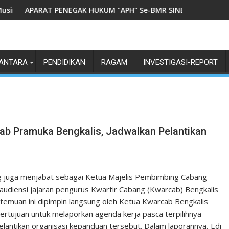
rau Panjang
AT PENEGAK HUKUM "APH" Se-BMR SINERGITAS HADIRI SEMINA
POLRES KOTAMO
ANTARA
PENDIDIKAN
RAGAM
INVESTIGASI-REPORT
ab Pramuka Bengkalis, Jadwalkan Pelantikan
g juga menjabat sebagai Ketua Majelis Pembimbing Cabang
udiensi jajaran pengurus Kwartir Cabang (Kwarcab) Bengkalis
rtemuan ini dipimpin langsung oleh Ketua Kwarcab Bengkalis
ertujuan untuk melaporkan agenda kerja pasca terpilihnya
antikan organisasi kepanduan tersebut. Dalam laporannya, Edi