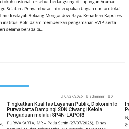
an tokoh nasional tersebut berlangsung di Lapangan Aruman
u Selatan . Penyambutan ini merupakan bagian dari protokol
nhan di wilayah Bolaang Mongondow Raya. Kehadiran Kapolres
n institusi Polri dalam memberikan pengamanan VVIP serta
eri selama berada di…
07/27/2026
adminmr
0
Tingkatkan Kualitas Layanan Publik, Diskominfo
I
Purwakarta Dampingi SDN Ciwangi Kelola
P
Pengaduan melalui SP4N-LAPOR!
N
PURWAKARTA, MR – Pada Senin (27/07/2026), Dinas
a,
g