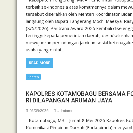
terbaik se-Indonesia atas komitmennya dalam mewu
tersebut diserahkan oleh Menteri Koordinator Bid
langsung oleh Bupati Tangerang Moch. Maesyal Rasyi
(8/5/2026). Paritrana Award 2025 kembali diselengg
tertinggi kepada pemerintah daerah, desa/kelurahan
mewujudkan perlindungan jaminan sosial ketenagaker
usaha yang dinilai…
READ MORE
Banten
KAPOLRES KOTAMOBAGU BERSAMA F
RI DILAPANGAN ARUMAN JAYA
05/09/2026
adminmr
Kotamobagu, MR – Jumat 8 Mei 2026 Kapolres Kota
Komunikasi Pimpinan Daerah (Forkopimda) menyambut