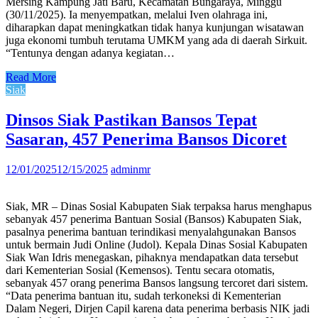
Mersing Kampung Jati Baru, Kecamatan Bungaraya, Minggu
(30/11/2025). Ia menyempatkan, melalui Iven olahraga ini,
diharapkan dapat meningkatkan tidak hanya kunjungan wisatawan
juga ekonomi tumbuh terutama UMKM yang ada di daerah Sirkuit.
“Tentunya dengan adanya kegiatan…
Read More
Siak
Dinsos Siak Pastikan Bansos Tepat
Sasaran, 457 Penerima Bansos Dicoret
12/01/2025
12/15/2025
adminmr
Siak, MR – Dinas Sosial Kabupaten Siak terpaksa harus menghapus
sebanyak 457 penerima Bantuan Sosial (Bansos) Kabupaten Siak,
pasalnya penerima bantuan terindikasi menyalahgunakan Bansos
untuk bermain Judi Online (Judol). Kepala Dinas Sosial Kabupaten
Siak Wan Idris menegaskan, pihaknya mendapatkan data tersebut
dari Kementerian Sosial (Kemensos). Tentu secara otomatis,
sebanyak 457 orang penerima Bansos langsung tercoret dari sistem.
“Data penerima bantuan itu, sudah terkoneksi di Kementerian
Dalam Negeri, Dirjen Capil karena data penerima berbasis NIK jadi