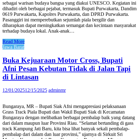
sebagai warisan budaya bangsa yang diakui UNESCO. Kegiatan ini
dihadiri oleh berbagai pejabat, termasuk Bupati Purwakarta, Dandim
0619 Purwakarta, Kapolres Purwakarta, dan DPRD Purwakarta.
Pasanggiri ini memperebutkan sejumlah piala bergilir dan
diharapkan dapat meningkatkan semangat dan kecintaan masyarakat
terhadap budaya lokal. Anak-anak…
Read More
Jawa Barat
Buka Kejuaraan Motor Cross, Bupati
Afni Pesan Kebutan Tidak di Jalan Tapi
di Lintasan
12/01/2025
12/15/2025
adminmr
Bungaraya, MR – Bupati Siak Afni mengapresiasi pelaksanaan
Grass Track Piala Bupati dan Wakil Bupati Siak di Kecamatan
Bungaraya dengan melibatkan berbagai pembalap baik yang datang
dari dalam maupun luar Provinsi Riau. “Selamat bertanding di gass
track Kampung Jati Baru, kita bisa lihat banyak sekali pembalap-
pembalap dari dalam dan luar provinsi,” ujarnya di Sirkuit Sri