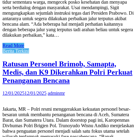
tidur sementara warga, mengecek posko kesehatan dan menyapa
serta berdialog dengan masyarakat. Usai mendampingi, Sigit
mengungkapkan sejumlah instruksi tegas dari Presiden Prabowo. Di
antaranya untuk segera dilakukan perbaikan jalur terputus akibat
bencana alam. “Ada beberapa hal menjadi perhatian kaitannya
dengan beberapa jalur yang terputus tadi arahan beliau untuk segera
dilakukan perbaikan,” kata…
Read More
Berita Terkini
Ratusan Personel Brimob, Samapta,
Medis, dan K9 Dikerahkan Polri Perkuat
Penanganan Bencana
12/01/2025
12/01/2025
adminmr
Jakarta, MR – Polri resmi menggerakkan kekuatan personel besar-
besaran untuk membantu penanganan bencana di Aceh, Sumatera
Barat, dan Sumatera Utara. Dalam doorstop pagi ini, Karopenmas
Divhumas Polri Brigjen Pol. Trunoyudo Wisnu Andiko menjelaskan
bahwa penguatan personel menjadi salah satu fokus utama setelah
wilayah terdampak memasuki fase pascabencana. “Bapak