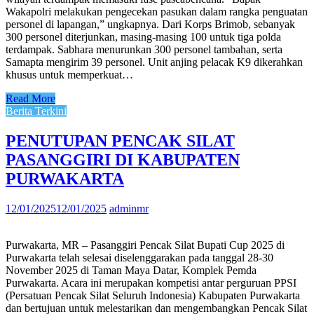
Wakapolri melakukan pengecekan pasukan dalam rangka penguatan
personel di lapangan,” ungkapnya. Dari Korps Brimob, sebanyak
300 personel diterjunkan, masing-masing 100 untuk tiga polda
terdampak. Sabhara menurunkan 300 personel tambahan, serta
Samapta mengirim 39 personel. Unit anjing pelacak K9 dikerahkan
khusus untuk memperkuat…
Read More
Berita Terkini
PENUTUPAN PENCAK SILAT
PASANGGIRI DI KABUPATEN
PURWAKARTA
12/01/2025
12/01/2025
adminmr
Purwakarta, MR – Pasanggiri Pencak Silat Bupati Cup 2025 di
Purwakarta telah selesai diselenggarakan pada tanggal 28-30
November 2025 di Taman Maya Datar, Komplek Pemda
Purwakarta. Acara ini merupakan kompetisi antar perguruan PPSI
(Persatuan Pencak Silat Seluruh Indonesia) Kabupaten Purwakarta
dan bertujuan untuk melestarikan dan mengembangkan Pencak Silat