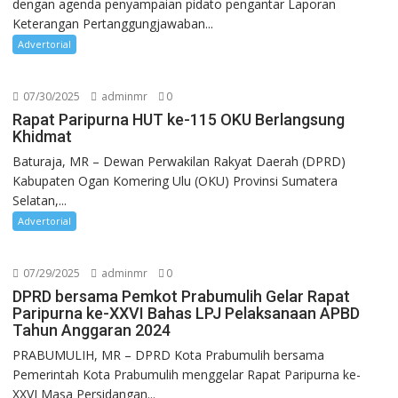
dengan agenda penyampaian pidato pengantar Laporan
Keterangan Pertanggungjawaban...
Advertorial
07/30/2025
adminmr
0
Rapat Paripurna HUT ke-115 OKU Berlangsung
Khidmat
Baturaja, MR – Dewan Perwakilan Rakyat Daerah (DPRD)
Kabupaten Ogan Komering Ulu (OKU) Provinsi Sumatera
Selatan,...
Advertorial
07/29/2025
adminmr
0
DPRD bersama Pemkot Prabumulih Gelar Rapat
Paripurna ke-XXVI Bahas LPJ Pelaksanaan APBD
Tahun Anggaran 2024
PRABUMULIH, MR – DPRD Kota Prabumulih bersama
Pemerintah Kota Prabumulih menggelar Rapat Paripurna ke-
XXVI Masa Persidangan...