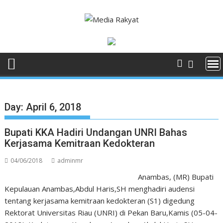
Skip
to
content
Day:
April 6, 2018
Bupati KKA Hadiri Undangan UNRI Bahas
Kerjasama Kemitraan Kedokteran
04/06/2018
adminmr
Anambas, (MR) Bupati
Kepulauan Anambas,Abdul Haris,SH menghadiri audensi
tentang kerjasama kemitraan kedokteran (S1) digedung
Rektorat Universitas Riau (UNRI) di Pekan Baru,Kamis (05-04-