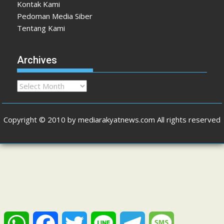
Kontak Kami
Pedoman Media Siber
Tentang Kami
Archives
Archives
Copyright © 2010 by mediarakyatnews.com All rights reserved
W
F
T
L
T
M
h
a
w
i
e
e