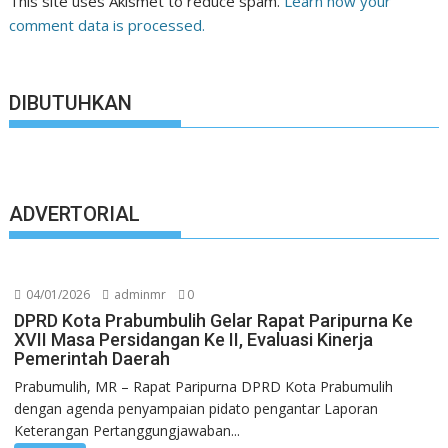
This site uses Akismet to reduce spam.
Learn how your
comment data is processed.
DIBUTUHKAN
ADVERTORIAL
04/01/2026
adminmr
0
DPRD Kota Prabumbulih Gelar Rapat Paripurna Ke
XVII Masa Persidangan Ke II, Evaluasi Kinerja
Pemerintah Daerah
Prabumulih, MR – Rapat Paripurna DPRD Kota Prabumulih
dengan agenda penyampaian pidato pengantar Laporan
Keterangan Pertanggungjawaban...