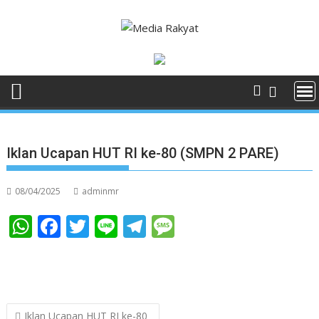
Skip
to
content
Iklan Ucapan HUT RI ke-80 (SMPN 2 PARE)
08/04/2025
adminmr
W
F
T
Li
T
M
h
ac
w
n
el
e
at
e
itt
e
e
ss
s
b
er
gr
a
A
o
a
g
Post
Iklan Ucapan HUT RI ke-80