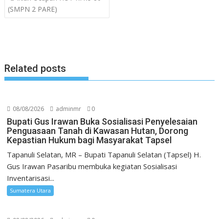
navigation
p
o
m
e
(SMPN 2 PARE)
p
k
Related posts
08/08/2026
adminmr
0
Bupati Gus Irawan Buka Sosialisasi Penyelesaian
Penguasaan Tanah di Kawasan Hutan, Dorong
Kepastian Hukum bagi Masyarakat Tapsel
Tapanuli Selatan, MR – Bupati Tapanuli Selatan (Tapsel) H.
Gus Irawan Pasaribu membuka kegiatan Sosialisasi
Inventarisasi...
Sumatera Utara