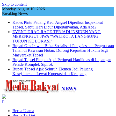
Skip to content
Monday, August 10, 2026
Breaking News
Kades Pintu Padang Kec. Angsel Diperiksa Inspektorat
Tapsel, Sabtu Hari Libur Dipertanyakan, Ada Apa?
EVENT DRAG RACE TERJADI INSIDEN YANG
MERENGGUT JIWA "WALIKOTA LANGSUNG
TURUN KE LOKASI"
Bupati Gus Irawan Buka Sosialisasi Penyelesaian Penguasaan
Tanah di Kawasan Hutan, Dorong Kepastian Hukum bagi
Masyarakat Tapsel
Bupati Tapsel Pimpin Apel Peringati Hardiknas di Lapangan
Perade Komplek Sipirok
Bupati Tapsel Ajak Seluruh Elemen Jadi Pejuang
Kesejahteraan Lewat Koperasi dan Ketapang
Berita Utama
Berita Terkini