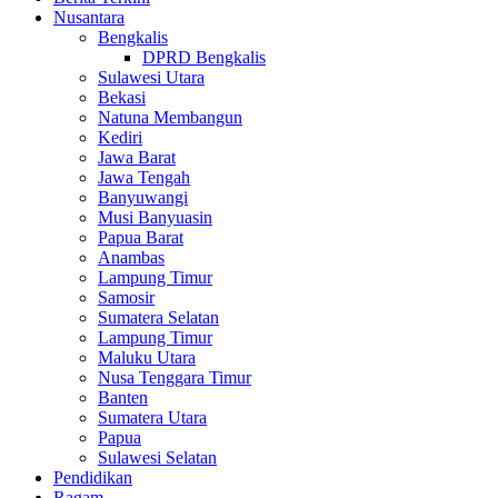
Nusantara
Bengkalis
DPRD Bengkalis
Sulawesi Utara
Bekasi
Natuna Membangun
Kediri
Jawa Barat
Jawa Tengah
Banyuwangi
Musi Banyuasin
Papua Barat
Anambas
Lampung Timur
Samosir
Sumatera Selatan
Lampung Timur
Maluku Utara
Nusa Tenggara Timur
Banten
Sumatera Utara
Papua
Sulawesi Selatan
Pendidikan
Ragam