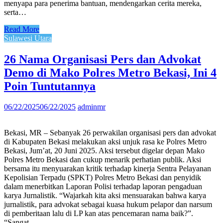
menyapa para penerima bantuan, mendengarkan cerita mereka,
serta…
Read More
Sulawesi Utara
26 Nama Organisasi Pers dan Advokat
Demo di Mako Polres Metro Bekasi, Ini 4
Poin Tuntutannya
06/22/2025
06/22/2025
adminmr
Bekasi, MR – Sebanyak 26 perwakilan organisasi pers dan advokat
di Kabupaten Bekasi melakukan aksi unjuk rasa ke Polres Metro
Bekasi, Jum’at, 20 Juni 2025. Aksi tersebut digelar depan Mako
Polres Metro Bekasi dan cukup menarik perhatian publik. Aksi
bersama itu menyuarakan kritik terhadap kinerja Sentra Pelayanan
Kepolisian Terpadu (SPKT) Polres Metro Bekasi dan penyidik
dalam menerbitkan Laporan Polisi terhadap laporan pengaduan
karya Jurnalistik. “Wajarkah kita aksi mensuarakan bahwa karya
jurnalistik, para advokat sebagai kuasa hukum pelapor dan narsum
di pemberitaan lalu di LP kan atas pencemaran nama baik?”.
“Sangat…