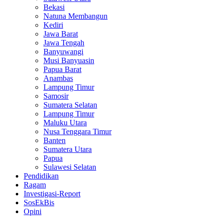
Bekasi
Natuna Membangun
Kediri
Jawa Barat
Jawa Tengah
Banyuwangi
Musi Banyuasin
Papua Barat
Anambas
Lampung Timur
Samosir
Sumatera Selatan
Lampung Timur
Maluku Utara
Nusa Tenggara Timur
Banten
Sumatera Utara
Papua
Sulawesi Selatan
Pendidikan
Ragam
Investigasi-Report
SosEkBis
Opini