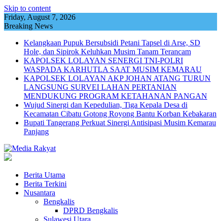
Skip to content
Friday, August 7, 2026
Breaking News
Kelangkaan Pupuk Bersubsidi Petani Tapsel di Arse, SD
Hole, dan Sipirok Keluhkan Musim Tanam Terancam
KAPOLSEK LOLAYAN SENERGI TNI-POLRI
WASPADA KARHUTLA SAAT MUSIM KEMARAU
KAPOLSEK LOLAYAN AKP JOHAN ATANG TURUN
LANGSUNG SURVEI LAHAN PERTANIAN
MENDUKUNG PROGRAM KETAHANAN PANGAN
Wujud Sinergi dan Kepedulian, Tiga Kepala Desa di
Kecamatan Cibatu Gotong Royong Bantu Korban Kebakaran
Bupati Tangerang Perkuat Sinergi Antisipasi Musim Kemarau
Panjang
Berita Utama
Berita Terkini
Nusantara
Bengkalis
DPRD Bengkalis
Sulawesi Utara